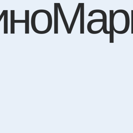
иноМар